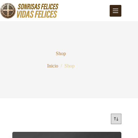
Saltar
al
contenido
Shop
Inicio
/
Shop