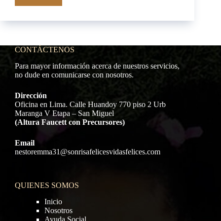
Centros
de
salud
articulan
medicina
tradicional
CONTÁCTENOS
y
Para mayor información acerca de nuestros servicios,
complementaria
no dude en comunicarse con nosotros.
con
enfoque
Dirección
intercultural
Oficina en Lima. Calle Huandoy 770 piso 2 Urb
Maranga V Etapa – San Miguel
(Altura Faucett con Precursores)
Email
nestoremma31@sonrisafelicesvidasfelices.com
QUIENES SOMOS
Inicio
Nosotros
Ayuda Social