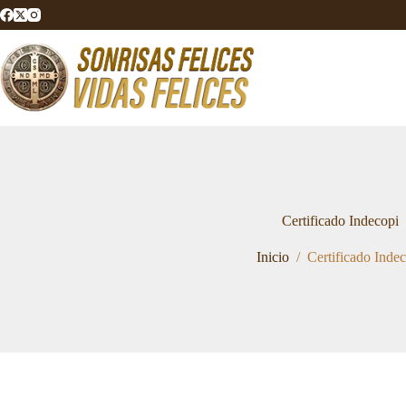
Saltar
al
contenido
Certificado Indecopi
Inicio
/
Certificado Inde